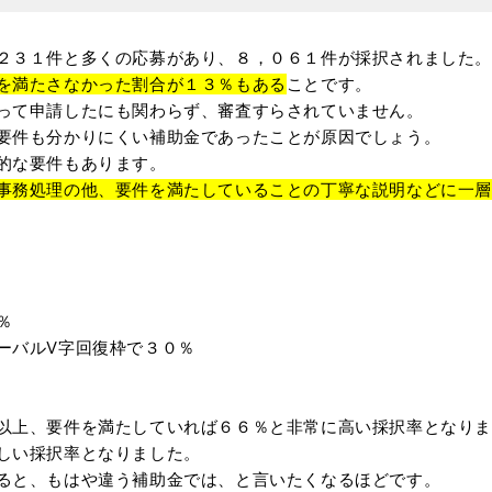
２３１件と多くの応募があり、８，０６１件が採択されました。
を満たさなかった割合が１３％もある
ことです。
って申請したにも関わらず、審査すらされていません。
要件も分かりにくい補助金であったことが原因でしょう。
的な要件もあります。
事務処理の他、要件を満たしていることの丁寧な説明などに一層
％
ーバルV字回復枠で３０％
以上、要件を満たしていれば６６％と非常に高い採択率となり
しい採択率となりました。
ると、もはや違う補助金では、と言いたくなるほどです。